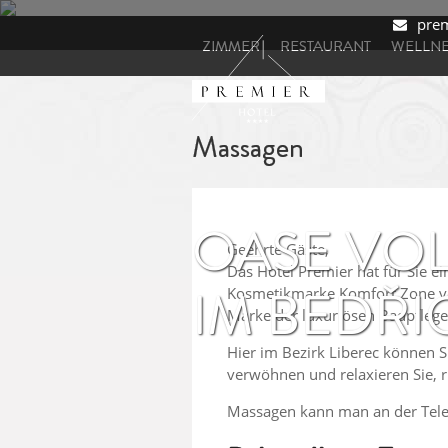
prem
ZIMMER
RESTAURANT
WELLNE
Massagen
OASE VO
Geehrte Gäste,
Das Hotel Premier hat für Sie e
IM BEDŘ
Kosmetikmarke Komfort Zone vor
Marke der luxuriösen Badpflege 
Hier im Bezirk Liberec können S
verwöhnen und relaxieren Sie, r
Massagen kann man an der Tele