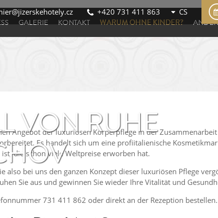
ier@jizerskehotely.cz
+420 731 411 863
SS
GALERIE
KONTAKT
WARUM OHNE KINDER?
ANDER
LL VON RUHE
inen Angebot der luxuriösen Körperpflege in der Zusammenarbeit 
ICHOV
bereitet. Es handelt sich um eine profiitalienische Kosmetikma
ist, die schon viele Weltpreise erworben hat.
ie also bei uns den ganzen Konzept dieser luxuriösen Pflege verg
uhen Sie aus und gewinnen Sie wieder Ihre Vitalität und Gesundh
fonnummer 731 411 862 oder direkt an der Rezeption bestellen.